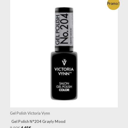
Promo !
Gel Polish Victoria Vynn
Gel Polish N°204 Grayly Mood
8.90
€
4.45
€