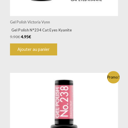
Gel Polish Victoria Vynn
Gel Polish N°234 Cat Eyes Kyanite
9.90
€
4.95
€
Ajouter au panier
Promo !