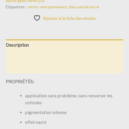
pastel glam
,
MARQUE
Étiquettes :
vernis semi permanent
,
bleu pastel nacré
Ajouter à la liste des envies
Description
Informations complémentaires
Avis (0)
PROPRIÉTÉS:
application sans problème, sans renverser les
cuticules
pigmentation intense
effet nacré