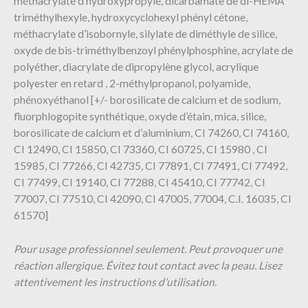
méthacrylate d’hydroxypropyle, dicarbamate de di-HEMA
triméthylhexyle, hydroxycyclohexyl phényl cétone,
méthacrylate d’isobornyle, silylate de diméthyle de silice,
oxyde de bis-triméthylbenzoyl phénylphosphine, acrylate de
polyéther, diacrylate de dipropylène glycol, acrylique
polyester en retard , 2-méthylpropanol, polyamide,
phénoxyéthanol [+/- borosilicate de calcium et de sodium,
fluorphlogopite synthétique, oxyde d’étain, mica, silice,
borosilicate de calcium et d’aluminium, CI 74260, CI 74160,
CI 12490, CI 15850, CI 73360, CI 60725, CI 15980 , CI
15985, CI 77266, CI 42735, CI 77891, CI 77491, CI 77492,
CI 77499, CI 19140, CI 77288, CI 45410, CI 77742, CI
77007, CI 77510, CI 42090, CI 47005, 77004, C.I. 16035, CI
61570]
Pour usage professionnel seulement. Peut provoquer une
réaction allergique. Évitez tout contact avec la peau. Lisez
attentivement les instructions d’utilisation.