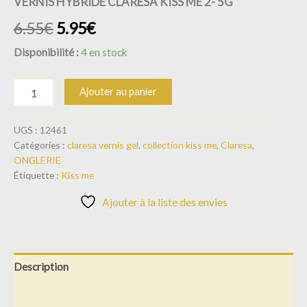
VERNIS HYBRIDE CLARESA KISS ME 2- 5G
6.55
€
5.95
€
Disponibilité :
4 en stock
Ajouter au panier
UGS :
12461
Catégories :
claresa vernis gel
,
collection kiss me
,
Claresa
,
ONGLERIE
Étiquette :
Kiss me
Ajouter à la liste des envies
Description
Informations complémentaires