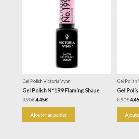
Gel Polish Victoria Vynn
Gel Polish
Gel Polish N°199 Flaming Shape
Gel Poli
8.90
€
4.45
€
8.90
€
4.4
Ajouter au panier
Ajoute