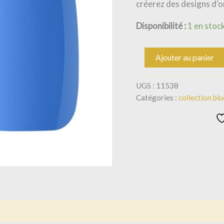
créerez des designs d’o
Disponibilité :
1 en stoc
Ajouter au panier
UGS :
11538
Catégories :
collection blu
is (0)