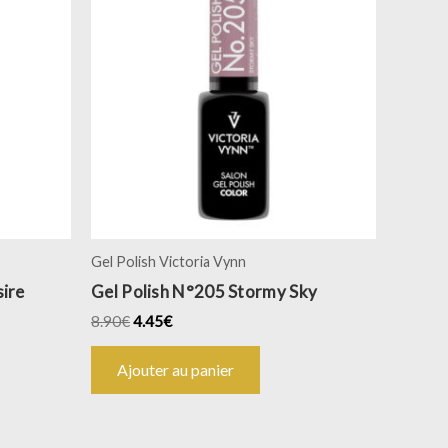
Gel Polish Victoria Vynn
sire
Gel Polish N°205 Stormy Sky
8.90
€
4.45
€
Ajouter au panier