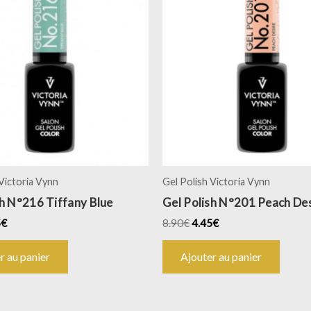
 Victoria Vynn
Gel Polish Victoria Vynn
sh N°216 Tiffany Blue
Gel Polish N°201 Peach De
5
€
8.90
€
4.45
€
r au panier
Ajouter au panier