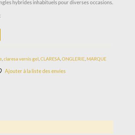
ngles hybrides inhabituels pour diverses occasions.
k
e
,
claresa vernis gel
,
CLARESA
,
ONGLERIE
,
MARQUE
Ajouter à la liste des envies