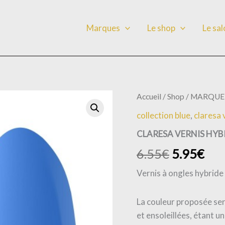
Marques
Le shop
Le sa
quantité
Accueil
/
Shop
/
MARQUE
de
collection blue
,
claresa 
CLARESA
VERNIS
CLARESA VERNIS HYBR
HYBRIDE
BLEU
6.55
€
5.95
€
707
-5GR
Vernis à ongles hybride
La couleur proposée ser
et ensoleillées, étant u