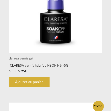
claresa vernis gel
CLARESA vernis hybride NEON N6 -5G
6.55
€
5.95
€
Ajouter au panier
Promo !