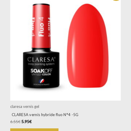
claresa vernis gel
CLARESA vernis hybride fluo N°4 -5G
6.55
€
5.95
€