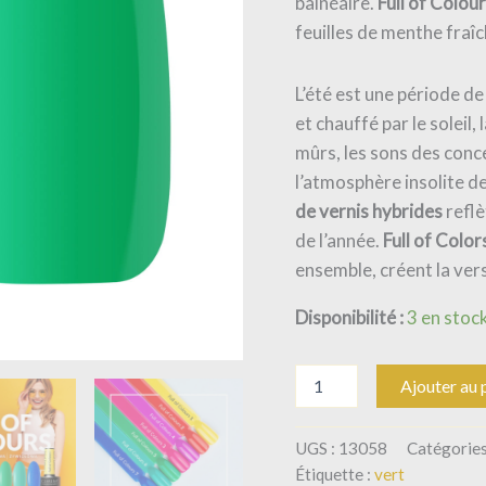
balnéaire.
Full of Colour
feuilles de menthe fraîc
L’été est une période de
et chauffé par le soleil,
mûrs, les sons des conce
l’atmosphère insolite d
de vernis hybrides
reflè
de l’année.
Full of Color
ensemble, créent la vers
Disponibilité :
3 en stoc
Ajouter au 
UGS :
13058
Catégories
Étiquette :
vert