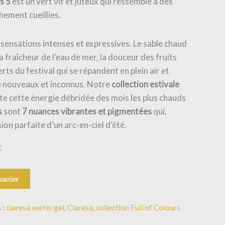
s 5
est un vert vif et juteux qui ressemble à des
hement cueillies.
 sensations intenses et expressives. Le sable chaud
 la fraîcheur de l’eau de mer, la douceur des fruits
rts du festival qui se répandent en plein air et
e nouveaux et inconnus.
Notre
collection estivale
te cette énergie débridée des mois les plus chauds
s
sont
7 nuances vibrantes et pigmentées
qui,
ion parfaite d’un arc-en-ciel d’été.
k
panier
 :
claresa vernis gel
,
Claresa
,
collection Full of Colours