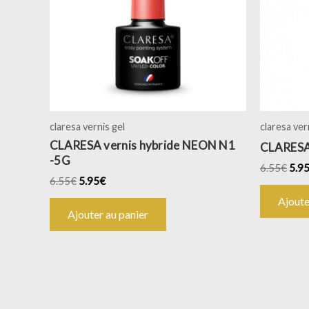
claresa vernis gel
claresa ver
CLARESA vernis hybride NEON N1
CLARESA
-5G
6.55
€
5.9
6.55
€
5.95
€
Ajoute
Ajouter au panier