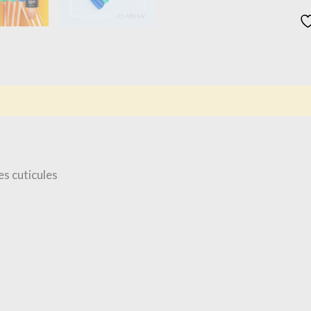
is (0)
es cuticules