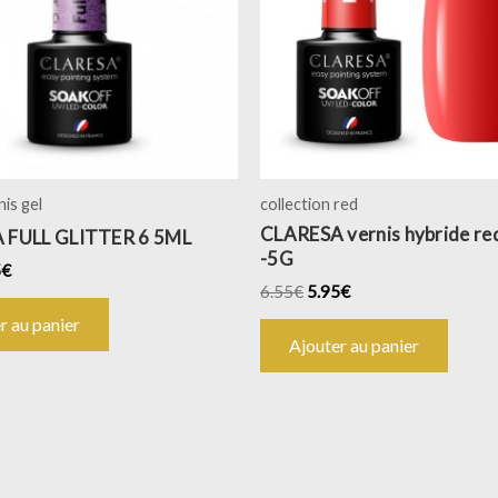
nis gel
collection red
CLARESA vernis hybride re
 FULL GLITTER 6 5ML
-5G
5
€
6.55
€
5.95
€
r au panier
Ajouter au panier