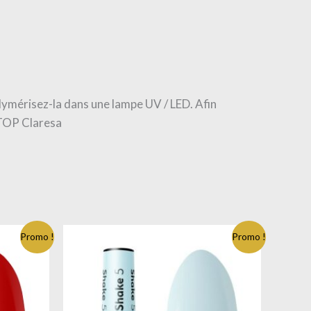
lymérisez-la dans une lampe UV / LED. Afin
t TOP Claresa
Promo !
Promo !