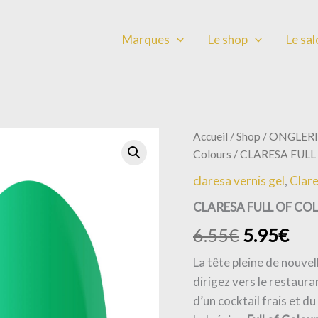
Marques
Le shop
Le sa
quantité
Accueil
/
Shop
/
ONGLERI
de
Colours
/ CLARESA FULL
CLARESA
FULL
claresa vernis gel
,
Clar
OF
COLOURS
CLARESA FULL OF COL
VERNIS
6.55
€
5.95
€
HYBRIDE
5
La tête pleine de nouvel
-
5G
dirigez vers le restaura
d’un cocktail frais et du