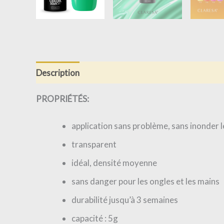
Description
Informations complémentaires
Av
PROPRIÉTÉS:
application sans problème, sans inonder l
transparent
idéal, densité moyenne
sans danger pour les ongles et les mains
durabilité jusqu’à 3 semaines
capacité : 5g