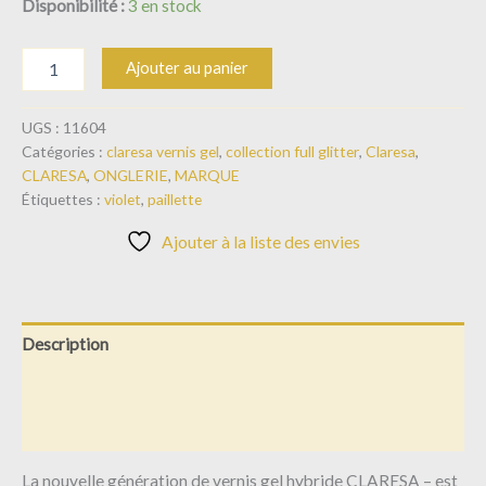
Disponibilité :
3 en stock
Ajouter au panier
UGS :
11604
Catégories :
claresa vernis gel
,
collection full glitter
,
Claresa
,
CLARESA
,
ONGLERIE
,
MARQUE
Étiquettes :
violet
,
paillette
Ajouter à la liste des envies
Description
Informations complémentaires
Avis (0)
La nouvelle génération de vernis gel hybride CLARESA – est