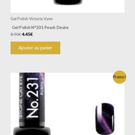
Gel Polish Victoria Vynn
Gel Polish N°201 Peach Desire
8.90
€
4.45
€
Ajouter au panier
Promo !