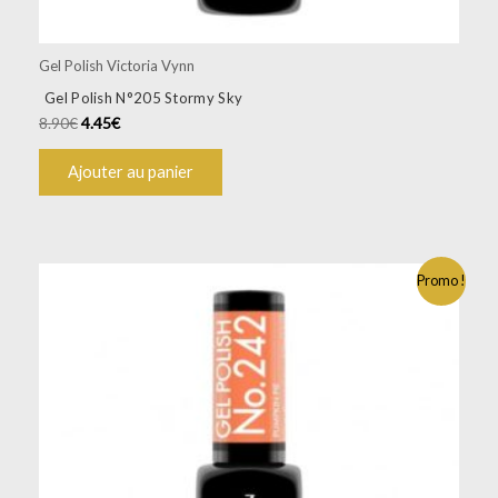
Gel Polish Victoria Vynn
Gel Polish N°205 Stormy Sky
8.90
€
4.45
€
Ajouter au panier
Promo !