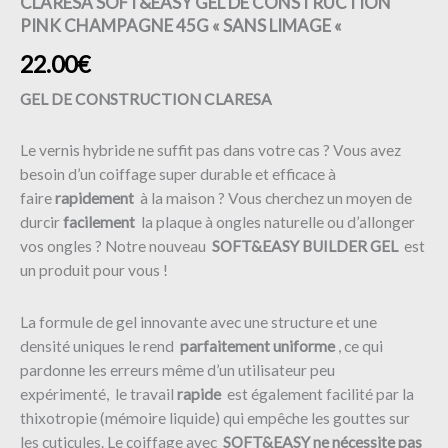
CLARESA SOFT&EASY GEL DE CONSTRUCTION
PINK CHAMPAGNE 45G « SANS LIMAGE «
22.00
€
GEL DE CONSTRUCTION CLARESA
Le vernis hybride ne suffit pas dans votre cas ? Vous avez
besoin d’un coiffage super durable et efficace à
faire
rapidement
à la maison ? Vous cherchez un moyen de
durcir
facilement
la plaque à ongles naturelle ou d’allonger
vos ongles ? Notre nouveau
SOFT&EASY BUILDER GEL
est
un produit pour vous !
La formule de gel innovante avec une structure et une
densité uniques le rend
parfaitement uniforme
, ce qui
pardonne les erreurs même d’un utilisateur peu
expérimenté, le travail
rapide
est également facilité par la
thixotropie (mémoire liquide) qui empêche les gouttes sur
les cuticules.
Le coiffage avec
SOFT&EASY ne nécessite pas