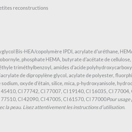
petites reconstructions
polyglycol Bis-HEA/copolymère IPDI, acrylate d’uréthane, HE
obornyle, phosphate HEMA, butyrate d’acétate de cellulose,
’éthyle triméthylbenzoyl, amides d’acide polyhydroxycarbox
acrylate de dipropylène glycol, acylate de polyester, fluorph
e sodium, oxyde d’étain, silice, mica, p-hydroxyanisole, hydr
 45410, CI 77742, CI 77007, CI 19140, CI 16035, CI 77004, 
I 77510, CI 42090, CI 47005, CI 61570, CI 77000
Pour usage 
c la peau. Lisez attentivement les instructions d’utilisation.