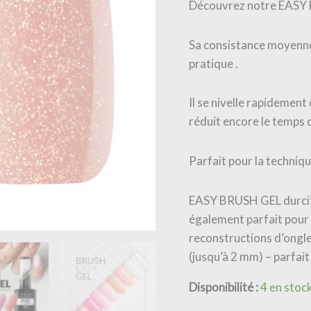
Découvrez notre EASY B
Sa consistance moyenne
pratique .
Il se nivelle rapidement 
réduit encore le temps 
Parfait pour la techniqu
EASY BRUSH GEL durcit n
également parfait pour l
reconstructions d’ongle
(jusqu’à 2 mm) – parfait
Disponibilité :
4 en stoc