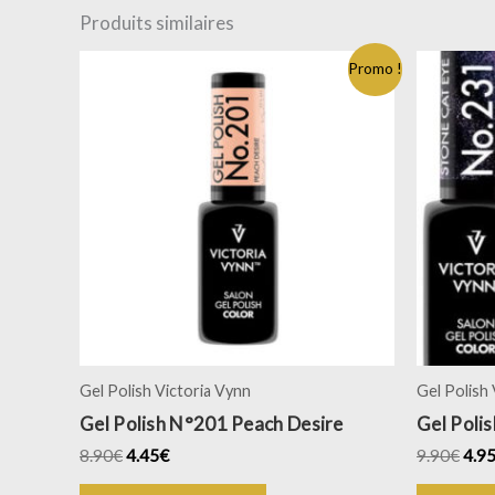
Produits similaires
Promo !
Gel Polish Victoria Vynn
Gel Polish
Gel Polish N°201 Peach Desire
Gel Poli
8.90
€
4.45
€
9.90
€
4.9