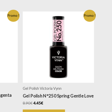
Promo !
Promo !
Gel Polish Victoria Vynn
agenta
Gel Polish N°250 Spring Gentle Love
8.90
€
4.45
€