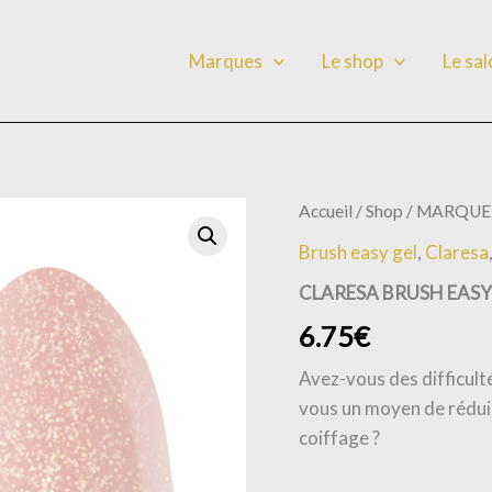
Marques
Le shop
Le sa
quantité
Accueil
/
Shop
/
MARQUE
de
Brush easy gel
,
Claresa
CLARESA
BRUSH
CLARESA BRUSH EASY 
EASY
GEL
6.75
€
8
-5gr
Avez-vous des difficulté
vous un moyen de rédui
coiffage ?