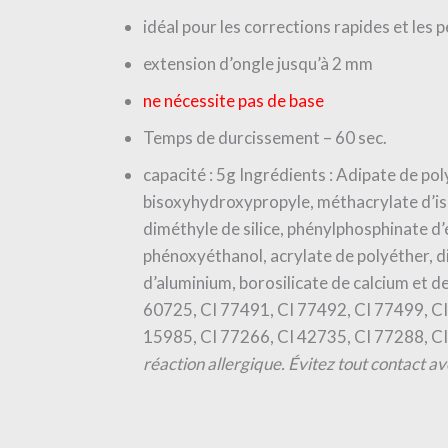
idéal pour les corrections rapides et les 
extension d’ongle jusqu’à 2 mm
ne nécessite pas de base
Temps de durcissement – 60 sec.
capacité : 5g Ingrédients : Adipate de 
bisoxyhydroxypropyle, méthacrylate d’is
diméthyle de silice, phénylphosphinate d
phénoxyéthanol, acrylate de polyéther, di
d’aluminium, borosilicate de calcium et d
60725, CI 77491, CI 77492, CI 77499, CI
15985, CI 77266, CI 42735, CI 77288, C
réaction allergique. Évitez tout contact ave