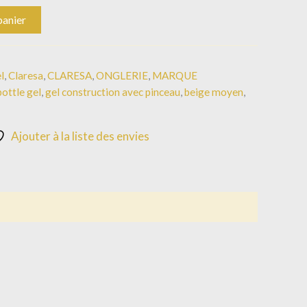
panier
l
,
Claresa
,
CLARESA
,
ONGLERIE
,
MARQUE
bottle gel
,
gel construction avec pinceau
,
beige moyen
,
Ajouter à la liste des envies