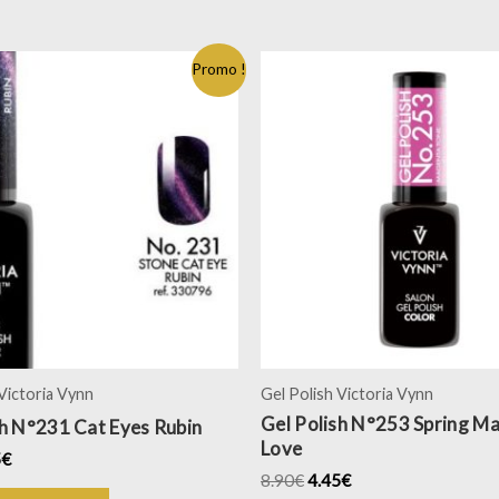
Promo !
 Victoria Vynn
Gel Polish Victoria Vynn
Gel Polish N°253 Spring M
sh N°231 Cat Eyes Rubin
Love
5
€
8.90
€
4.45
€