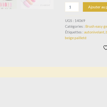
Ajouter au 
UGS :
14069
Catégories :
Brush easy ge
Étiquettes :
autonivelant
,
beige pailleté
is (0)