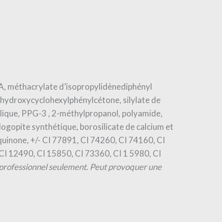
MA, méthacrylate d’isopropylidènediphényl
 hydroxycyclohexylphénylcétone, silylate de
ylique, PPG-3 , 2-méthylpropanol, polyamide,
logopite synthétique, borosilicate de calcium et
oquinone, +/- CI 77891, CI 74260, CI 74160, CI
CI 12490, CI 15850, CI 73360, CI 1 5980, CI
professionnel seulement. Peut provoquer une