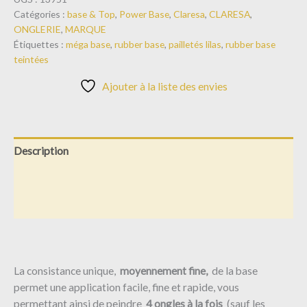
Catégories :
base & Top
,
Power Base
,
Claresa
,
CLARESA
,
ONGLERIE
,
MARQUE
Étiquettes :
méga base
,
rubber base
,
pailletés lilas
,
rubber base
teintées
Ajouter à la liste des envies
Description
Informations complémentaires
Avis (0)
La consistance unique,
moyennement fine,
de la base
permet une application facile, fine et rapide, vous
permettant ainsi de peindre
4 ongles à la fois
(sauf les