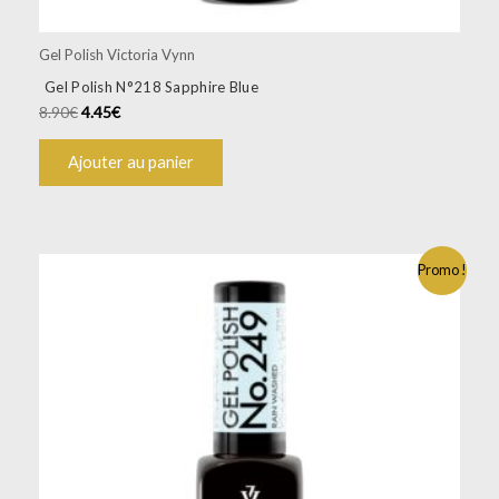
Gel Polish Victoria Vynn
Gel Polish N°218 Sapphire Blue
8.90
€
4.45
€
Ajouter au panier
Promo !