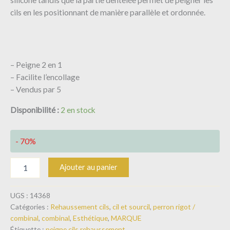
silicone tandis que la partie dentelée permet de peigner les
cils en les positionnant de manière parallèle et ordonnée.
– Peigne 2 en 1
– Facilite l’encollage
– Vendus par 5
Disponibilité :
2 en stock
- 70%
Ajouter au panier
UGS :
14368
Catégories :
Rehaussement cils
,
cil et sourcil
,
perron rigot /
combinal
,
combinal
,
Esthétique
,
MARQUE
Étiquette :
peigne cils rehaussement