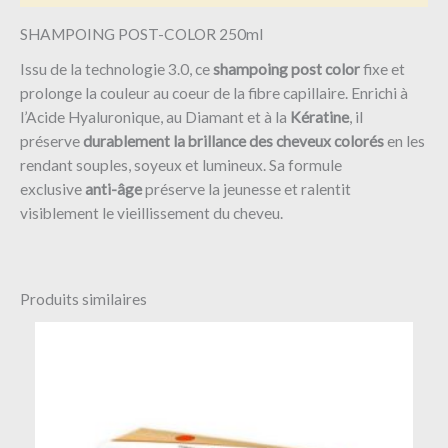
SHAMPOING POST-COLOR 250ml
Issu de la technologie 3.0, ce
shampoing
post color
fixe et
prolonge la couleur au coeur de la fibre capillaire. Enrichi à
l’Acide Hyaluronique, au Diamant et à la
Kératine
, il
préserve
durablement la brillance des cheveux colorés
en les
rendant souples, soyeux et lumineux. Sa formule
exclusive
anti-âge
préserve la jeunesse et ralentit
visiblement le vieillissement du cheveu.
Produits similaires
Ce
produit
a
plusieurs
variations.