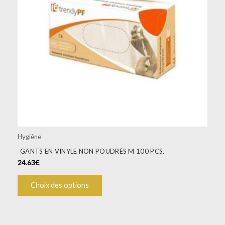
Les
options
peuvent
être
choisies
sur
la
page
du
produit
Hygiène
GANTS EN VINYLE NON POUDRÉS M 100 PCS.
24.63
€
Choix des options