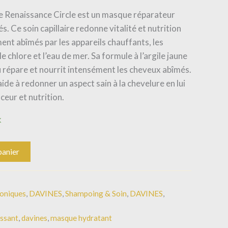
e Renaissance Circle est un masque réparateur
. Ce soin capillaire redonne vitalité et nutrition
t abîmés par les appareils chauffants, les
e chlore et l’eau de mer. Sa formule à l’argile jaune
 répare et nourrit intensément les cheveux abîmés.
de à redonner un aspect sain à la chevelure en lui
ceur et nutrition.
k
panier
roniques
,
DAVINES
,
Shampoing & Soin
,
DAVINES
,
ssant
,
davines
,
masque hydratant