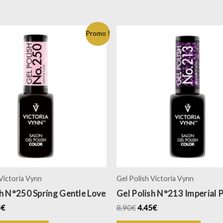
Promo !
 Victoria Vynn
Gel Polish Victoria Vynn
sh N°250 Spring Gentle Love
Gel Polish N°213 Imperial 
5
€
8.90
€
4.45
€