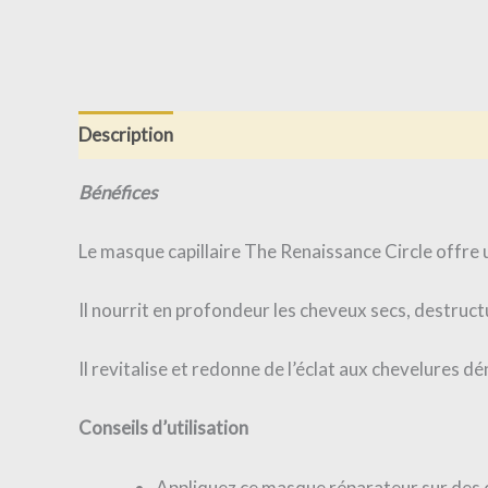
Description
Informations complémentaires
Av
Bénéfices
Le masque capillaire The Renaissance Circle offre
Il nourrit en profondeur les cheveux secs, destruct
Il revitalise et redonne de l’éclat aux chevelures d
Conseils d’utilisation
Appliquez ce masque réparateur sur des 