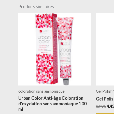
Produits similaires
Ce
produit
a
plusieurs
variations.
Les
options
peuvent
être
choisies
sur
coloration sans ammoniaque
Gel Polish
la
Urban Color Anti-âge Coloration
page
Gel Poli
d’oxydation sans ammoniaque 100
du
8.90
€
4.4
ml
produit