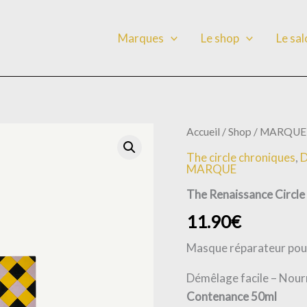
Marques
Le shop
Le sa
quantité
Accueil
/
Shop
/
MARQUE
de
The circle chroniques
,
The
MARQUE
Renaissance
Circle
The Renaissance Circle
11.90
€
Masque réparateur pou
Démêlage facile – Nour
Contenance 50ml