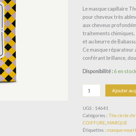
Le masque capillaire Th
pour cheveux très abîmés
aux cheveux profondémen
traitements chimiques, l
et au beurre de Babassu
Ce masque réparateur ai
conférant brillance, dou
Disponibilité :
6 en stoc
Ajouter au 
UGS :
14641
Catégories :
The circle ch
COIFFURE
,
MARQUE
Étiquettes :
masque nourri