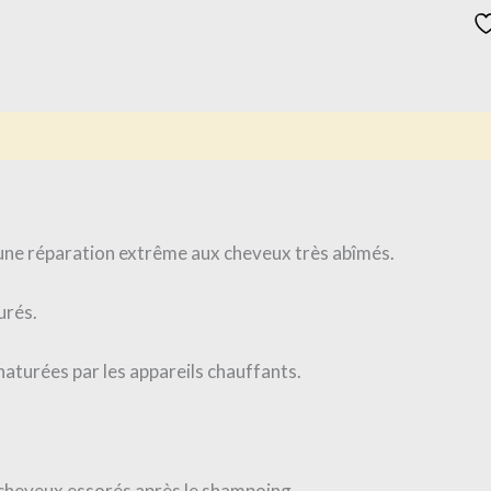
is (0)
 une réparation extrême aux cheveux très abîmés.
urés.
énaturées par les appareils chauffants.
cheveux essorés après le shampoing.