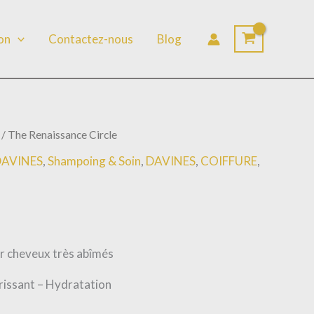
lon
Contactez-nous
Blog
/ The Renaissance Circle
DAVINES
,
Shampoing & Soin
,
DAVINES
,
COIFFURE
,
r cheveux très abîmés
rissant – Hydratation