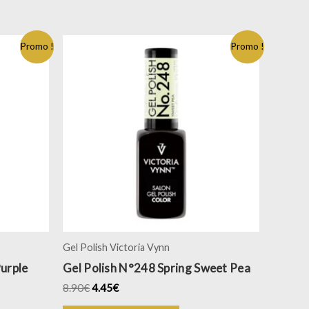
Promo !
Promo !
Gel Polish Victoria Vynn
Purple
Gel Polish N°248 Spring Sweet Pea
8.90
€
4.45
€