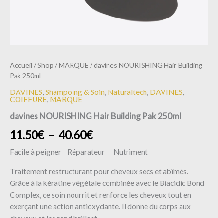
Accueil
/
Shop
/
MARQUE
/ davines NOURISHING Hair Building
Pak 250ml
DAVINES
,
Shampoing & Soin
,
Naturaltech
,
DAVINES
,
COIFFURE
,
MARQUE
davines NOURISHING Hair Building Pak 250ml
11.50
€
–
40.60
€
Facile à peigner Réparateur Nutriment
Traitement restructurant pour cheveux secs et abîmés.
Grâce à la kératine végétale combinée avec le Biacidic Bond
Complex, ce soin nourrit et renforce les cheveux tout en
exerçant une action antioxydante. Il donne du corps aux
cheveux et les rend brillant