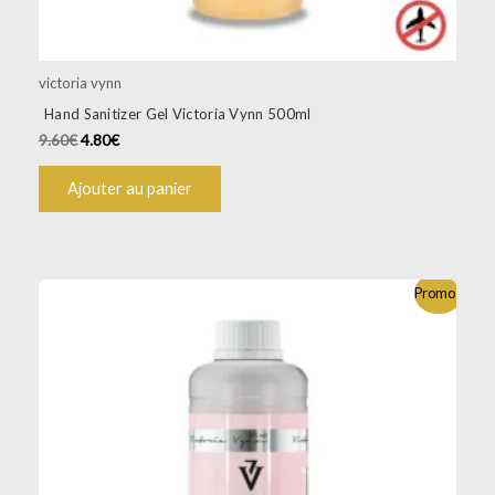
victoria vynn
Hand Sanitizer Gel Victoria Vynn 500ml
9.60
€
4.80
€
Ajouter au panier
Promo !