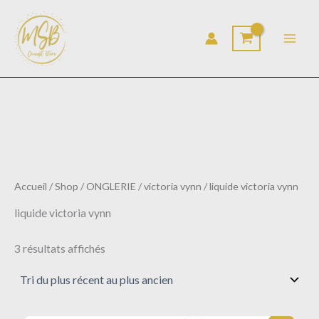
Trié
Aller
du
au
plus
récent
contenu
au
plus
ancien
Accueil
/
Shop
/
ONGLERIE
/
victoria vynn
/ liquide victoria vynn
liquide victoria vynn
3 résultats affichés