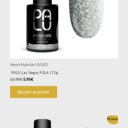
Vernis Hybride UV/LED
PALU Las Vegas FGL4 /11g
11.90
€
5.95
€
Ajouter au panier
Promo !