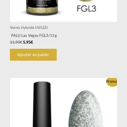
Vernis Hybride UV/LED
PALU Las Vegas FGL3/11g
11.90
€
5.95
€
Ajouter au panier
Promo !