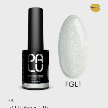
Promo !
Palu
PALU Las Vegas FGL1/11g