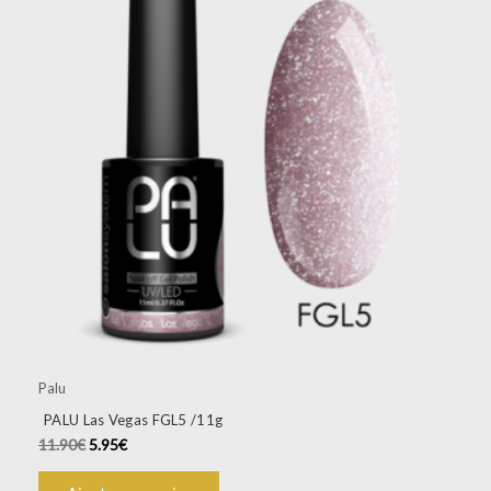
Palu
PALU Las Vegas FGL5 /11g
11.90
€
5.95
€