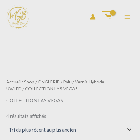
Trié
Aller
du
au
plus
récent
contenu
au
plus
ancien
Accueil
/
Shop
/
ONGLERIE
/
Palu
/
Vernis Hybride
UV/LED
/ COLLECTION LAS VEGAS
COLLECTION LAS VEGAS
4 résultats affichés