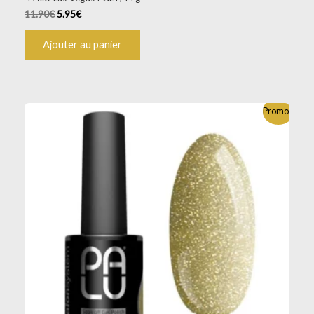
11.90
€
5.95
€
Ajouter au panier
Promo !