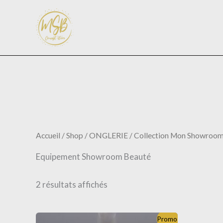
Trié
Aller
du
au
plus
récent
contenu
au
plus
ancien
Accueil
/
Shop
/
ONGLERIE
/
Collection Mon Showroom
Equipement Showroom Beauté
2 résultats affichés
Plage
Ce
Promo !