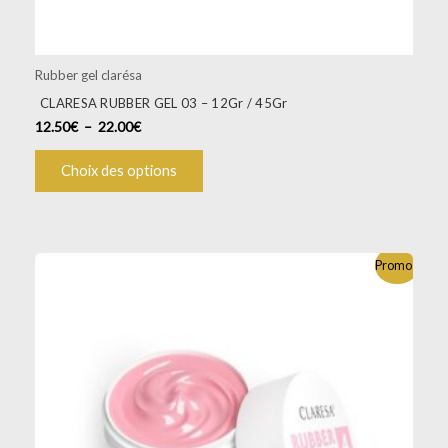
produit
Rubber gel clarésa
CLARESA RUBBER GEL 03 – 12Gr / 45Gr
12.50
€
–
22.00
€
Choix des options
Plage
Ce
Promo !
de
produit
prix :
a
12.50€
à
plusieurs
22.00€
variations.
Les
options
peuvent