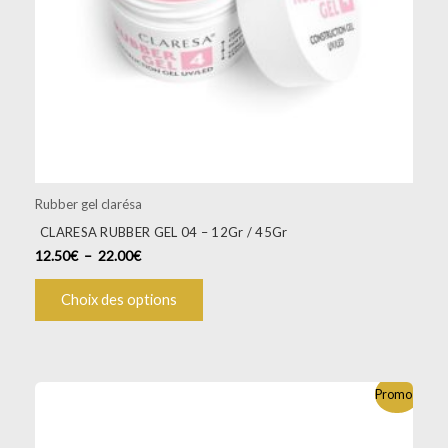
être
choisies
sur
la
page
du
produit
Rubber gel clarésa
CLARESA RUBBER GEL 04 – 12Gr / 45Gr
12.50
€
–
22.00
€
Choix des options
Plage
Ce
Promo !
de
produit
prix :
a
12.50€