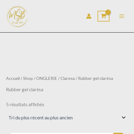
Trié
Aller
du
au
plus
récent
contenu
au
plus
ancien
Accueil
/
Shop
/
ONGLERIE
/
Claresa
/ Rubber gel clarésa
Rubber gel clarésa
5 résultats affichés