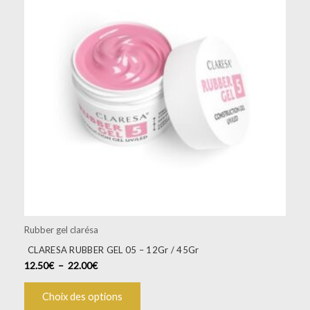
à
plusieurs
22.00€
variations.
Les
options
peuvent
être
choisies
sur
la
page
du
produit
Rubber gel clarésa
CLARESA RUBBER GEL 05 – 12Gr / 45Gr
12.50
€
–
22.00
€
Choix des options