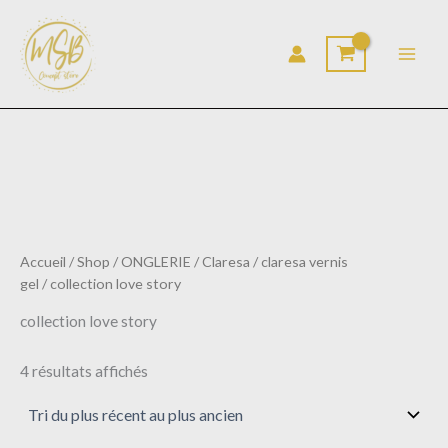
Trié
Aller
du
au
plus
récent
contenu
au
plus
ancien
Accueil
/
Shop
/
ONGLERIE
/
Claresa
/
claresa vernis
gel
/ collection love story
collection love story
4 résultats affichés