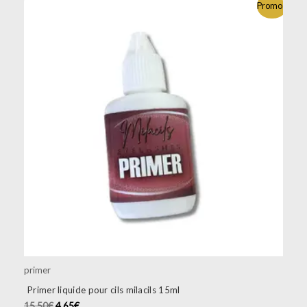
Promo !
primer
Primer liquide pour cils milacils 15ml
15.50
€
4.65
€