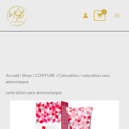
Aller
au
contenu
Accueil
/
Shop
/
COIFFURE
/
Coloration
/ coloration sans
ammoniaque
coloration sans ammoniaque